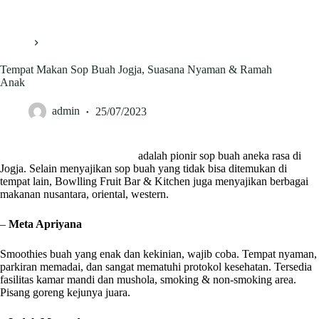
Skip
to
content
Home
Kuliner
Tempat Makan Sop Buah Jogja, Suasana Nyaman & Ramah
Anak
admin
25/07/2023
Bowlling Fruit Bar & Kitchen
adalah pionir sop buah aneka rasa di
Jogja. Selain menyajikan sop buah yang tidak bisa ditemukan di
tempat lain, Bowlling Fruit Bar & Kitchen juga menyajikan berbagai
makanan nusantara, oriental, western.
–
Meta Apriyana
Smoothies buah yang enak dan kekinian, wajib coba. Tempat nyaman,
parkiran memadai, dan sangat mematuhi protokol kesehatan. Tersedia
fasilitas kamar mandi dan mushola, smoking & non-smoking area.
Pisang goreng kejunya juara.